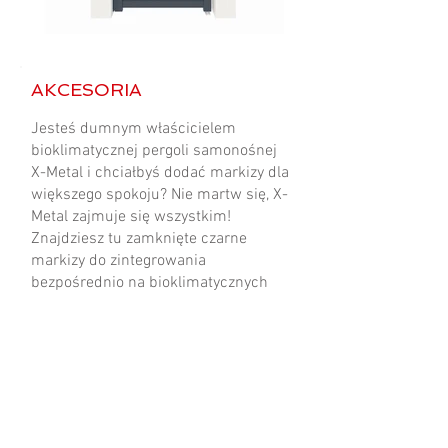
AKCESORIA
Jesteś dumnym właścicielem
bioklimatycznej pergoli samonośnej
X-Metal i chciałbyś dodać markizy dla
większego spokoju? Nie martw się, X-
Metal zajmuje się wszystkim!
Znajdziesz tu zamknięte czarne
markizy do zintegrowania
bezpośrednio na bioklimatycznych
pergolach, niezależnie od ich
wielkości.
Znajdź dystrybutora