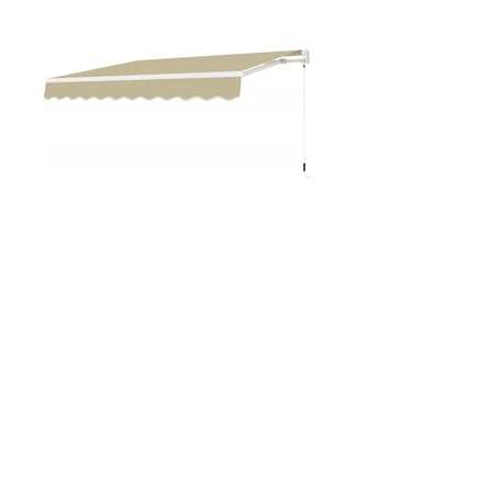
Metalowe skrzynie ogrodowe
Odkryj skrzynię ogrodową ze stali
galwanizowanej w kolorze
antracytowym. Solidna i niezwykle
praktyczna, wyposażona w
zamknięcie.