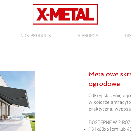
NOS PRODUITS
A PROPOS
DI
Metalowe skr
ogrodowe
Odkryj skrzynię og
w kolorze antracyto
praktyczna, wyposa
DOSTĘPNE W 2 RO
131x60x61cm lub 4