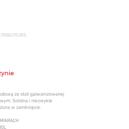
STRIBUTEURS
zynie
rodową ze stali galwanizowanej
wym. Solidna i niezwykle
żona w zamknięcie.
ZMIARACH
30L