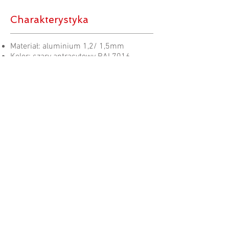
Charakterystyka
Materiał: aluminium 1,2/ 1,5mm
Kolor: szary antracytowy RAL7016
Dach z płyt poliwęglanowych 6mm
szarych
Nóżki mocujące do podłoża
Rynny boczne w zestawie
Kotwy mocujące opcjonalne
Więcej produktów
Konstrukcja aluminiowa
Lakierowany na kolor
antracytowy
Grubość: 1,2 mm / 1,5
mm